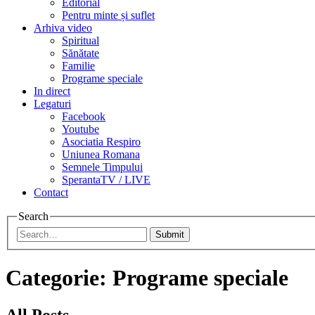
Editorial
Pentru minte și suflet
Arhiva video
Spiritual
Sănătate
Familie
Programe speciale
In direct
Legaturi
Facebook
Youtube
Asociatia Respiro
Uniunea Romana
Semnele Timpului
SperantaTV / LIVE
Contact
Search
Submit
Categorie:
Programe speciale