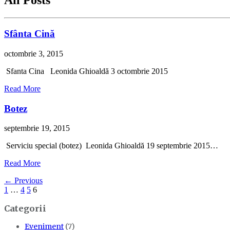
All Posts
Sfânta Cină
octombrie 3, 2015
Sfanta Cina Leonida Ghioaldă 3 octombrie 2015
Read More
Botez
septembrie 19, 2015
Serviciu special (botez) Leonida Ghioaldă 19 septembrie 2015…
Read More
← Previous
1
…
4
5
6
Categorii
Eveniment
(7)