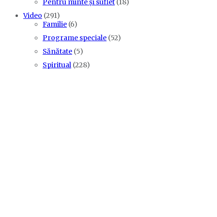
Pentru minte și suflet
(18)
Video
(291)
Familie
(6)
Programe speciale
(52)
Sănătate
(5)
Spiritual
(228)