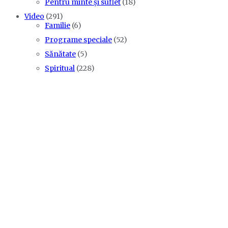
Pentru minte și suflet
(18)
Video
(291)
Familie
(6)
Programe speciale
(52)
Sănătate
(5)
Spiritual
(228)