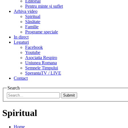
Editorial
Pentru minte și suflet
Arhiva video
Spiritual
Sănătate
Familie
Programe speciale
In direct
Legaturi
Facebook
Youtube
Asociatia Respiro
Uniunea Romana
Semnele Timpului
SperantaTV / LIVE
Contact
Search
Submit
Spiritual
Home