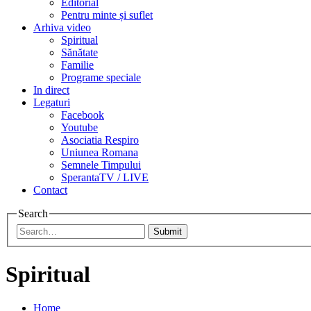
Editorial
Pentru minte și suflet
Arhiva video
Spiritual
Sănătate
Familie
Programe speciale
In direct
Legaturi
Facebook
Youtube
Asociatia Respiro
Uniunea Romana
Semnele Timpului
SperantaTV / LIVE
Contact
Search
Submit
Spiritual
Home