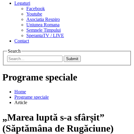
Legaturi
Facebook
Youtube
Asociatia Respiro
Uniunea Romana
Semnele Timpului
SperantaTV / LIVE
Contact
Search
Submit
Programe speciale
Home
Programe speciale
Article
„Marea luptă s-a sfârșit”
(Săptămâna de Rugăciune)