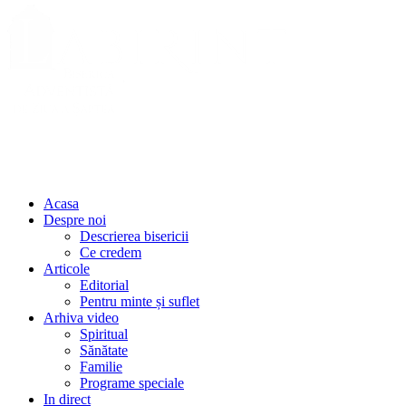
Acasa
Despre noi
Descrierea bisericii
Ce credem
Articole
Editorial
Pentru minte și suflet
Arhiva video
Spiritual
Sănătate
Familie
Programe speciale
In direct