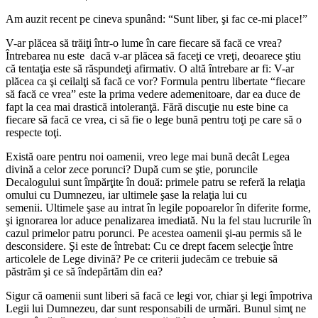
Am auzit recent pe cineva spunând: “Sunt liber, şi fac ce-mi place!”
V-ar plăcea să trăiţi într-o lume în care fiecare să facă ce vrea?
Întrebarea nu este dacă v-ar plăcea să faceţi ce vreţi, deoarece ştiu
că tentaţia este să răspundeţi afirmativ. O altă întrebare ar fi: V-ar
plăcea ca şi ceilalţi să facă ce vor? Formula pentru libertate “fiecare
să facă ce vrea” este la prima vedere ademenitoare, dar ea duce de
fapt la cea mai drastică intoleranţă. Fără discuţie nu este bine ca
fiecare să facă ce vrea, ci să fie o lege bună pentru toţi pe care să o
respecte toţi.
Există oare pentru noi oamenii, vreo lege mai bună decât Legea
divină a celor zece porunci? După cum se ştie, poruncile
Decalogului sunt împărţite în două: primele patru se referă la relaţia
omului cu Dumnezeu, iar ultimele şase la relaţia lui cu
semenii. Ultimele şase au intrat în legile popoarelor în diferite forme,
şi ignorarea lor aduce penalizarea imediată. Nu la fel stau lucrurile în
cazul primelor patru porunci. Pe acestea oamenii şi-au permis să le
desconsidere. Şi este de întrebat: Cu ce drept facem selecţie între
articolele de Lege divină? Pe ce criterii judecăm ce trebuie să
păstrăm şi ce să îndepărtăm din ea?
Sigur că oamenii sunt liberi să facă ce legi vor, chiar şi legi împotriva
Legii lui Dumnezeu, dar sunt responsabili de urmări. Bunul simţ ne