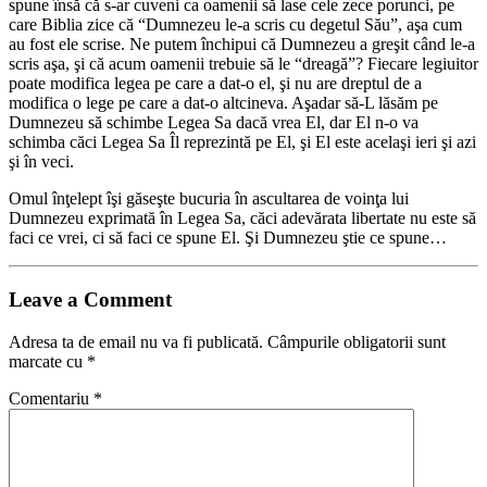
spune însă că s-ar cuveni ca oamenii să lase cele zece porunci, pe
care Biblia zice că “Dumnezeu le-a scris cu degetul Său”, aşa cum
au fost ele scrise. Ne putem închipui că Dumnezeu a greşit când le-a
scris aşa, şi că acum oamenii trebuie să le “dreagă”? Fiecare legiuitor
poate modifica legea pe care a dat-o el, şi nu are dreptul de a
modifica o lege pe care a dat-o altcineva. Aşadar să-L lăsăm pe
Dumnezeu să schimbe Legea Sa dacă vrea El, dar El n-o va
schimba căci Legea Sa Îl reprezintă pe El, şi El este acelaşi ieri şi azi
şi în veci.
Omul înţelept îşi găseşte bucuria în ascultarea de voinţa lui
Dumnezeu exprimată în Legea Sa, căci adevărata libertate nu este să
faci ce vrei, ci să faci ce spune El. Şi Dumnezeu ştie ce spune…
Leave a Comment
Adresa ta de email nu va fi publicată.
Câmpurile obligatorii sunt
marcate cu
*
Comentariu
*