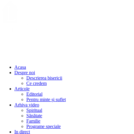
Acasa
Despre noi
Descrierea bisericii
Ce credem
Articole
Editorial
Pentru minte și suflet
Arhiva video
Spiritual
Sănătate
Familie
Programe speciale
In direct