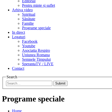
Editorial
Pentru minte și suflet
Arhiva video
Spiritual
Sănătate
Familie
Programe speciale
In direct
Legaturi
Facebook
Youtube
Asociatia Respiro
Uniunea Romana
Semnele Timpului
SperantaTV / LIVE
Contact
Search
Submit
Programe speciale
Home