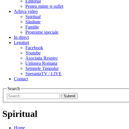
Editorial
Pentru minte și suflet
Arhiva video
Spiritual
Sănătate
Familie
Programe speciale
In direct
Legaturi
Facebook
Youtube
Asociatia Respiro
Uniunea Romana
Semnele Timpului
SperantaTV / LIVE
Contact
Search
Submit
Spiritual
Home