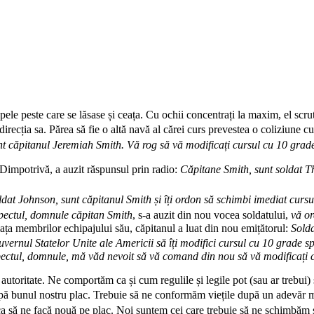
apele peste care se lăsase și ceața. Cu ochii concentrați la maxim, el sc
irecția sa. Părea să fie o altă navă al cărei curs prevestea o coliziune 
t căpitanul Jeremiah Smith. Vă rog să vă modificați cursul cu 10 gra
 Dimpotrivă, a auzit răspunsul prin radio:
Căpitane Smith, sunt soldat T
ldat Johnson, sunt căpitanul Smith și îți ordon să schimbi imediat cur
spectul, domnule căpitan Smith
, s-a auzit din nou vocea soldatului,
vă or
iața membrilor echipajului său, căpitanul a luat din nou emițătorul:
Solda
Guvernul Statelor Unite ale Americii să îți modifici cursul cu 10 grade 
pectul, domnule, mă văd nevoit să vă comand din nou să vă modificați 
e autoritate. Ne comportăm ca și cum regulile și legile pot (sau ar trebu
 după bunul nostru plac. Trebuie să ne conformăm viețile după un adevăr 
a să ne facă nouă pe plac. Noi suntem cei care trebuie să ne schimbă