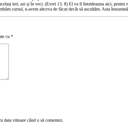
elași ieri, azi și în veci. (Evrei 13. 8) El va fi întotdeauna aici, pentru n
himbăm cursul, n-avem altceva de făcut decât să ascultăm. Asta înseamnă 
ate cu
*
ru data viitoare când o să comentez.