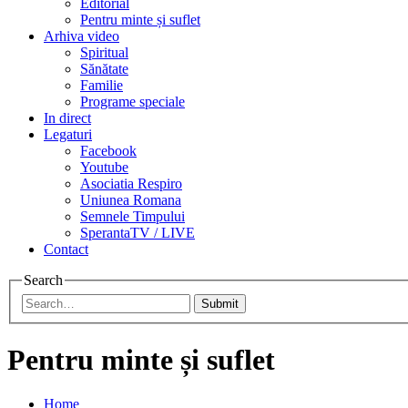
Editorial
Pentru minte și suflet
Arhiva video
Spiritual
Sănătate
Familie
Programe speciale
In direct
Legaturi
Facebook
Youtube
Asociatia Respiro
Uniunea Romana
Semnele Timpului
SperantaTV / LIVE
Contact
Search
Submit
Pentru minte și suflet
Home