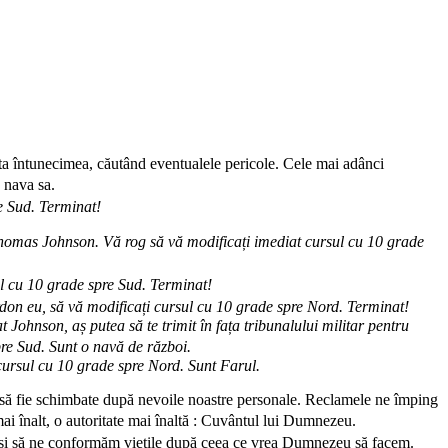
ruta întunecimea, căutând eventualele pericole. Cele mai adânci
cu nava sa.
de Sud. Terminat!
homas Johnson. Vă rog să vă modificați imediat cursul cu 10 grade
sul cu 10 grade spre Sud. Terminat!
don eu, să vă modificați cursul cu 10 grade spre Nord. Terminat!
t Johnson, aș putea să te trimit în fața tribunalului militar pentru
spre Sud. Sunt o navă de război.
cursul cu 10 grade spre Nord. Sunt Farul.
i) să fie schimbate după nevoile noastre personale. Reclamele ne împing
mai înalt, o autoritate mai înaltă : Cuvântul lui Dumnezeu.
m și să ne conformăm viețile după ceea ce vrea Dumnezeu să facem.