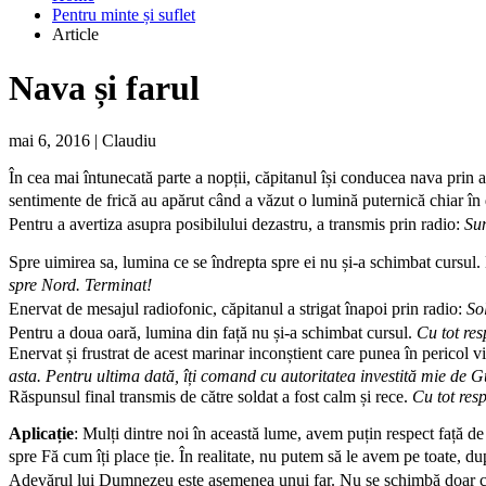
Pentru minte și suflet
Article
Nava și farul
mai 6, 2016
|
Claudiu
În cea mai întunecată parte a nopții, căpitanul își conducea nava prin 
sentimente de frică au apărut când a văzut o lumină puternică chiar în d
Pentru a avertiza asupra posibilului dezastru, a transmis prin radio:
Sun
Spre uimirea sa, lumina ce se îndrepta spre ei nu și-a schimbat cursul.
spre Nord. Terminat!
Enervat de mesajul radiofonic, căpitanul a strigat înapoi prin radio:
So
Pentru a doua oară, lumina din față nu și-a schimbat cursul.
Cu tot re
Enervat și frustrat de acest marinar inconștient care punea în pericol v
asta. Pentru ultima dată, îți comand cu autoritatea investită mie de 
Răspunsul final transmis de către soldat a fost calm și rece.
Cu tot res
Aplicație
: Mulți dintre noi în această lume, avem puțin respect față d
spre Fă cum îți place ție. În realitate, nu putem să le avem pe toate,
Adevărul lui Dumnezeu este asemenea unui far. Nu se schimbă doar c