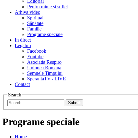
Editorial
Pentru minte și suflet
Arhiva video
Spiritual
Sănătate
Familie
Programe speciale
In direct
Legaturi
Facebook
Youtube
Asociatia Respiro
Uniunea Romana
Semnele Timpului
SperantaTV / LIVE
Contact
Search
Submit
Programe speciale
Home