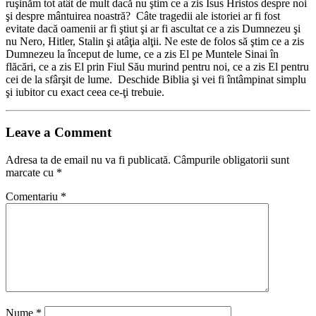
ruşinăm tot atât de mult dacă nu ştim ce a zis Isus Hristos despre noi
şi despre mântuirea noastră? Câte tragedii ale istoriei ar fi fost
evitate dacă oamenii ar fi ştiut şi ar fi ascultat ce a zis Dumnezeu şi
nu Nero, Hitler, Stalin şi atâţia alţii. Ne este de folos să ştim ce a zis
Dumnezeu la început de lume, ce a zis El pe Muntele Sinai în
flăcări, ce a zis El prin Fiul Său murind pentru noi, ce a zis El pentru
cei de la sfârşit de lume. Deschide Biblia şi vei fi întâmpinat simplu
şi iubitor cu exact ceea ce-ţi trebuie.
Leave a Comment
Adresa ta de email nu va fi publicată.
Câmpurile obligatorii sunt
marcate cu
*
Comentariu
*
Nume
*