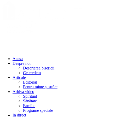
Acasa
Despre noi
Descrierea bisericii
Ce credem
Articole
Editorial
Pentru minte și suflet
Arhiva video
Spiritual
Sănătate
Familie
Programe speciale
In direct