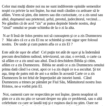
Celor mai mulţi dintre noi nu ne sunt indiferente opiniile semenilor
noştri cu privire la noi înşine, ba mai mult căutăm cu ardoare să le
aflăm. Vrem să ştim, din interes sau din curiozitate, ce a zis unul sau
altul, duşmanul sau prietenul, şeful, preotul, judecătorul, vecinul…
Ne gândim că de acel “zis” ar putea depinde binele nostru, deşi
“zisul” omului se poate schimba de la o zi la alta.
N-ar fi însă de folos pentru noi să cunoaştem şi ce a zis Dumnezeu
? Mai ales că ce a zis El nu se schimbă şi este sigur spre folosul
nostru. De unde şi cum putem afla ce a zis El ?
Este atât de uşor de aflat! Cel puţin tot atât de uşor şi la îndemână
precum deschidem radioul, televizorul, un ziar, o revistă, o carte ca
să aflăm ce a zis unul sau altul. Dacă deschidem Biblia şi citim,
aflăm ce a zis Dumnezeu. Biblia ne arată ce a zis Dumnezeu omului
prima dată când l-a creat, apoi ce i-a zis după ce n-a ascultat. Şi tot
aşa, timp de patru mii de ani s-a strâns în această Carte ce a zis
Dumnezeu în tot felul de împrejurări ale istoriei lumii. Când
Dumnezeu a trimes pe pământ pe Fiul Său, Mântuitorul nostru Isus
Hristos, ne-a vorbit prin El.
Noi, oamenii care ne respectăm pe noi înşine, ţinem neapărat să
ştim ce a zis nu ştiu ce savant despre nu ştiu ce problemă, sau o altă
celebritate cu care se laudă toţi şi e ruşinos dacă nu ştim. Oare ne