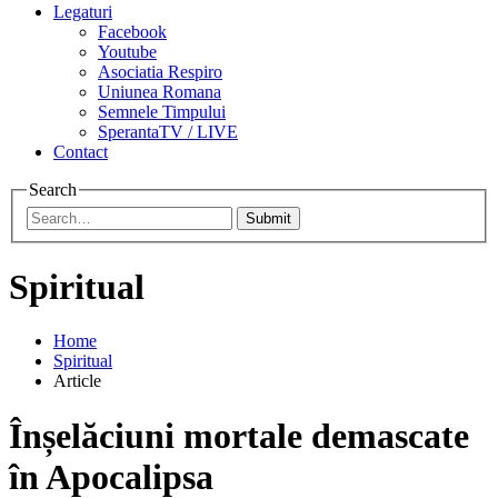
Legaturi
Facebook
Youtube
Asociatia Respiro
Uniunea Romana
Semnele Timpului
SperantaTV / LIVE
Contact
Search
Submit
Spiritual
Home
Spiritual
Article
Înșelăciuni mortale demascate
în Apocalipsa