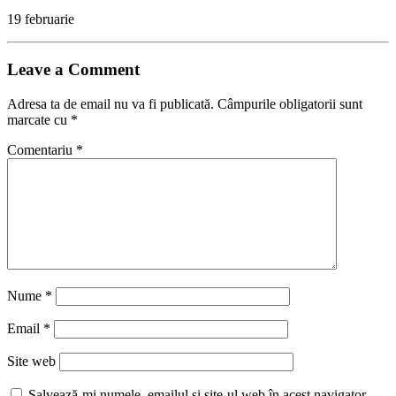
19 februarie
Leave a Comment
Adresa ta de email nu va fi publicată.
Câmpurile obligatorii sunt
marcate cu
*
Comentariu
*
Nume
*
Email
*
Site web
Salvează-mi numele, emailul și site-ul web în acest navigator