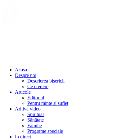
Acasa
Despre noi
Descrierea bisericii
Ce credem
Articole
Editorial
Pentru minte și suflet
Arhiva video
Spiritual
Sănătate
Familie
Programe speciale
In direct