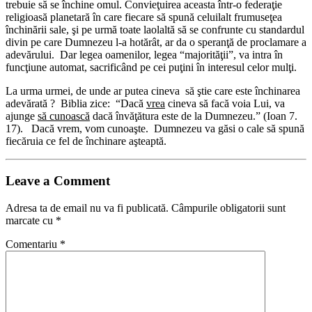
trebuie să se închine omul. Convieţuirea aceasta într-o federaţie
religioasă planetară în care fiecare să spună celuilalt frumuseţea
închinării sale, şi pe urmă toate laolaltă să se confrunte cu standardul
divin pe care Dumnezeu l-a hotărât, ar da o speranţă de proclamare a
adevărului. Dar legea oamenilor, legea “majorităţii”, va intra în
funcţiune automat, sacrificând pe cei puţini în interesul celor mulţi.
La urma urmei, de unde ar putea cineva să ştie care este închinarea
adevărată ? Biblia zice: “Dacă
vrea
cineva să facă voia Lui, va
ajunge
să cunoască
dacă învăţătura este de la Dumnezeu.” (Ioan 7.
17). Dacă vrem, vom cunoaşte. Dumnezeu va găsi o cale să spună
fiecăruia ce fel de închinare aşteaptă.
Leave a Comment
Adresa ta de email nu va fi publicată.
Câmpurile obligatorii sunt
marcate cu
*
Comentariu
*