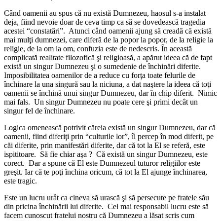
Când oamenii au spus că nu există Dumnezeu, haosul s-a instalat
deja, fiind nevoie doar de ceva timp ca să se dovedească tragedia
acestei “constatări”. Atunci când oamenii ajung să creadă că există
mai mulţi dumnezei, care diferă de la popor la popor, de la religie la
religie, de la om la om, confuzia este de nedescris. În această
complicată realitate filozofică şi religioasă, a apărut ideea că de fapt
există un singur Dumnezeu şi o sumedenie de închinări diferite.
Imposibilitatea oamenilor de a reduce cu forţa toate felurile de
închinare la una singură sau la niciuna, a dat naştere la ideea că toţi
oamenii se închină unui singur Dumnezeu, dar în chip diferit. Nimic
mai fals. Un singur Dumnezeu nu poate cere şi primi decât un
singur fel de închinare.
Logica omenească potrivit căreia există un singur Dumnezeu, dar că
oamenii, fiind diferiţi prin “culturile lor”, îl percep în mod diferit, pe
căi diferite, prin manifestări diferite, dar că tot la El se referă, este
ispititoare. Să fie chiar aşa ? Că există un singur Dumnezeu, este
corect. Dar a spune că El este Dumnezeul tuturor religiilor este
greşit. Iar că te poţi închina oricum, că tot la El ajunge închinarea,
este tragic.
Este un lucru urât ca cineva să urască şi să persecute pe fratele său
din pricina închinării lui diferite. Cel mai responsabil lucru este să
facem cunoscut fratelui nostru că Dumnezeu a lăsat scris cum