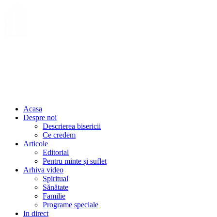
Acasa
Despre noi
Descrierea bisericii
Ce credem
Articole
Editorial
Pentru minte și suflet
Arhiva video
Spiritual
Sănătate
Familie
Programe speciale
In direct