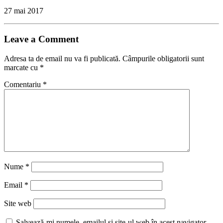
27 mai 2017
Leave a Comment
Adresa ta de email nu va fi publicată.
Câmpurile obligatorii sunt
marcate cu
*
Comentariu
*
Nume
*
Email
*
Site web
Salvează-mi numele, emailul și site-ul web în acest navigator