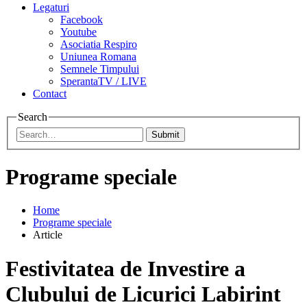
Legaturi
Facebook
Youtube
Asociatia Respiro
Uniunea Romana
Semnele Timpului
SperantaTV / LIVE
Contact
Search
Submit
Programe speciale
Home
Programe speciale
Article
Festivitatea de Investire a
Clubului de Licurici Labirint