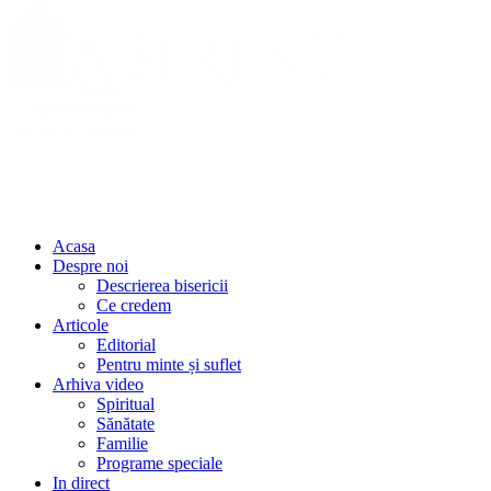
Acasa
Despre noi
Descrierea bisericii
Ce credem
Articole
Editorial
Pentru minte și suflet
Arhiva video
Spiritual
Sănătate
Familie
Programe speciale
In direct