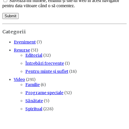
Salvează-mi numele, emailul și site-ul web în acest navigator
pentru data viitoare când o să comentez.
Categorii
Eveniment
(7)
Resurse
(51)
Editorial
(32)
Întrebări frecvente
(1)
Pentru minte și suflet
(18)
Video
(291)
Familie
(6)
Programe speciale
(52)
Sănătate
(5)
Spiritual
(228)