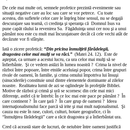
De cele mai multe ori, semnele profetice prezintă evenimente sau
situaţii negative care au loc sau care se vor petrece. Cu toate
acestea, din sufletele celor care le înţeleg bine sensul, nu se degajă
descurajare sau teamă, ci credinţa şi speranţa că Domnul Isus va
pune capăt răului la revenirea Sa. Făgăduinţa unui cer nou şi a unui
pământ nou este cu mult mai încurajatoare decât că cele vechi atât de
decăzute vor fi sfârşite.
Iată o zicere profetică:
“Din pricina înmulţirii fărădelegii,
dragostea celor mai mulţi se va răci.”
(Matei 24. 12). Este de
aşteptat, ca urmare a acestui lucru, ca ura celor mai mulţi să se
înfierbânte. Şi ce vedem astăzi în lumea noastră ? Crima la nivel de
război între popoare, între etniile aceluiaşi popor, crima între grupuri
rivale de oameni, în familie, şi crima omului împotriva lui însuşi
(sinuciderile) constituie unul dintre elementele dominante al zilelor
noastre. Realitatea lumii de azi se oglindeşte în profeţiile Bibliei.
Motive de război şi crimă şi ură se scornesc din cele mai mici
diferenţe, astfel că te întrebi: În ce loc mai este pace pe pământ ? În
care continent ? În care ţară ? În care grup de oameni ? Ideea
internaţionalismului face parcă să irite şi mai mult naţionalismul. Şi
cauza nu este în rase, culori, culturi, hotare geografice, ci în
“înmulţirea fărădelegii” care a răcit dragostea şi a înfierbântat ura.
Cred că această stare de lucruri, de neiubire între oameni justifică