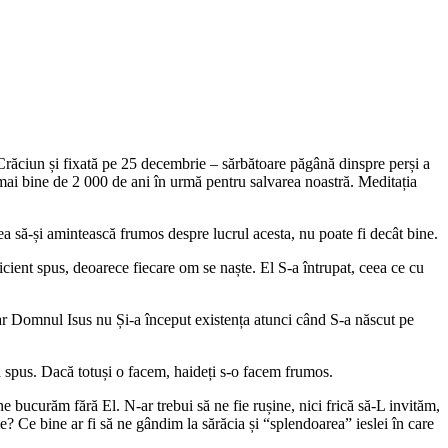
 Crăciun și fixată pe 25 decembrie – sărbătoare păgână dinspre perși a
 mai bine de 2 000 de ani în urmă pentru salvarea noastră. Meditația
rea să-și amintească frumos despre lucrul acesta, nu poate fi decât bine.
icient spus, deoarece fiecare om se naște. El S-a întrupat, ceea ce cu
Dar Domnul Isus nu Și-a început existența atunci când S-a născut pe
.
a spus. Dacă totuși o facem, haideți s-o facem frumos.
 bucurăm fără El. N-ar trebui să ne fie rușine, nici frică să-L invităm,
Ce bine ar fi să ne gândim la sărăcia și “splendoarea” ieslei în care