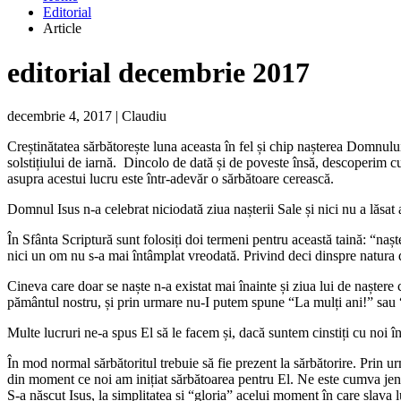
Editorial
Article
editorial decembrie 2017
decembrie 4, 2017
|
Claudiu
Creștinătatea sărbătorește luna aceasta în fel și chip nașterea Domnul
solstițiului de iarnă. Dincolo de dată și de poveste însă, descoperim c
asupra acestui lucru este într-adevăr o sărbătoare cerească.
Domnul Isus n-a celebrat niciodată ziua nașterii Sale și nici nu a lăsat 
În Sfânta Scriptură sunt folosiți doi termeni pentru această taină: “naș
nici un om nu s-a mai întâmplat vreodată. Privind deci dinspre natura di
Cineva care doar se naște n-a existat mai înainte și ziua lui de naște
pământul nostru, și prin urmare nu-I putem spune “La mulți ani!” sau “ 
Multe lucruri ne-a spus El să le facem și, dacă suntem cinstiți cu noi
În mod normal sărbătoritul trebuie să fie prezent la sărbătorire. Prin 
din moment ce noi am inițiat sărbătoarea pentru El. Ne este cumva jen
S-a născut Isus, la simplitatea și “gloria” acelui moment în care slav