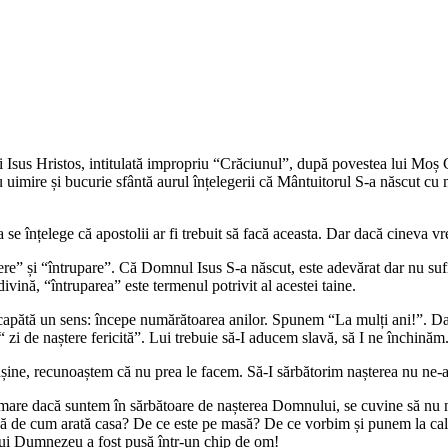
ui Isus Hristos, intitulată impropriu “Crăciunul”, după povestea lui Moș
u uimire și bucurie sfântă aurul înțelegerii că Mântuitorul S-a născut cu
a se înțelege că apostolii ar fi trebuit să facă aceasta. Dar dacă cineva v
tere” și “întrupare”. Că Domnul Isus S-a născut, este adevărat dar nu suf
vină, “întruparea” este termenul potrivit al acestei taine.
re capătă un sens: începe numărătoarea anilor. Spunem “La mulți ani!”. 
zi de naștere fericită”. Lui trebuie să-I aducem slavă, să I ne închinăm
 înșine, recunoaștem că nu prea le facem. Să-I sărbătorim nașterea nu ne-
urmare dacă suntem în sărbătoare de nașterea Domnului, se cuvine să nu ne
ă de cum arată casa? De ce este pe masă? De ce vorbim și punem la cale? 
a lui Dumnezeu a fost pusă într-un chip de om!