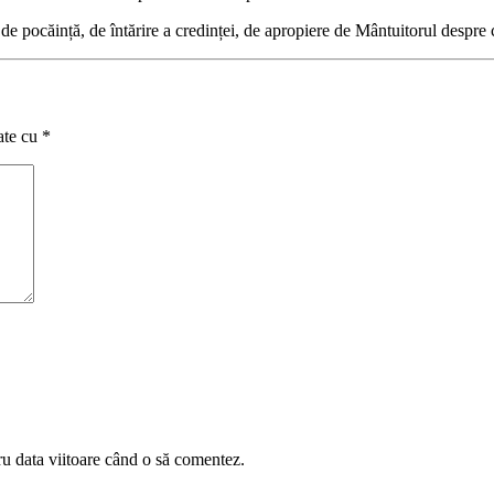
ie de pocăință, de întărire a credinței, de apropiere de Mântuitorul desp
ate cu
*
ru data viitoare când o să comentez.