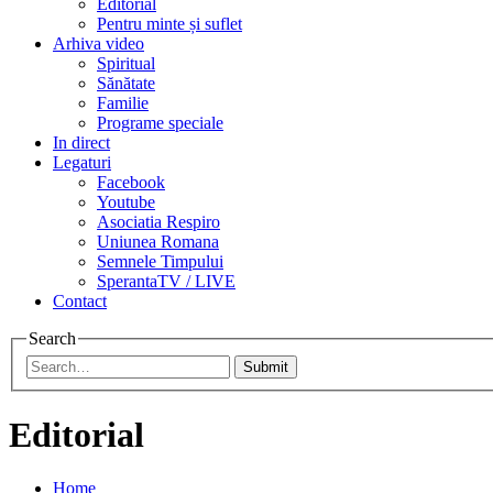
Editorial
Pentru minte și suflet
Arhiva video
Spiritual
Sănătate
Familie
Programe speciale
In direct
Legaturi
Facebook
Youtube
Asociatia Respiro
Uniunea Romana
Semnele Timpului
SperantaTV / LIVE
Contact
Search
Submit
Editorial
Home