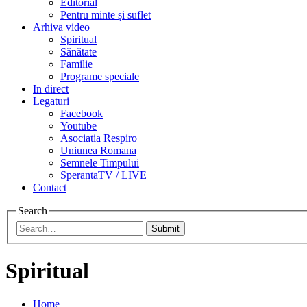
Editorial
Pentru minte și suflet
Arhiva video
Spiritual
Sănătate
Familie
Programe speciale
In direct
Legaturi
Facebook
Youtube
Asociatia Respiro
Uniunea Romana
Semnele Timpului
SperantaTV / LIVE
Contact
Search
Submit
Spiritual
Home