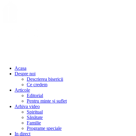
Acasa
Despre noi
Descrierea bisericii
Ce credem
Articole
Editorial
Pentru minte și suflet
Arhiva video
Spiritual
Sănătate
Familie
Programe speciale
In direct