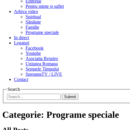
Editorial
Pentru minte și suflet
Arhiva video
Spiritual
Sănătate
Familie
Programe speciale
In direct
Legaturi
Facebook
Youtube
Asociatia Respiro
Uniunea Romana
Semnele Timpului
SperantaTV / LIVE
Contact
Search
Submit
Categorie:
Programe speciale