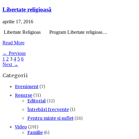
Libertate religioasă
aprilie 17, 2016
Libertate Religioas Program Libertate religioas…
Read More
← Previous
1
2
3
4
5
6
Next →
Categorii
Eveniment
(7)
Resurse
(51)
Editorial
(32)
Întrebări frecvente
(1)
Pentru minte și suflet
(18)
Video
(291)
Familie
(6)